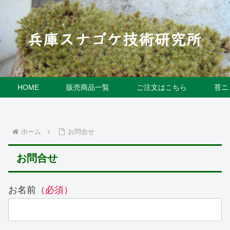
HOME
販売商品一覧
ご注文はこちら
苔ニ
ホーム
お問合せ
お問合せ
お名前
（必須）